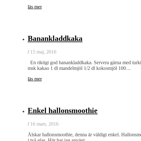
läs mer
Banankladdkaka
/
15 maj, 2016
En riktigt god banankladdkaka. Servera gärna med turkis
msk kakao 1 dl mandelmjöl 1/2 dl kokosmjöl 100…
läs mer
Enkel hallonsmoothie
/
16 mars, 2016
Älskar hallonsmoothie, denna är väldigt enkel. Hallonsmoo
i två glas. Här har jag använt…