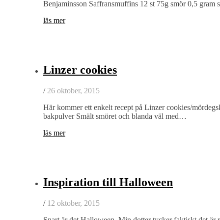
Benjaminsson Saffransmuffins 12 st 75g smör 0,5 gram s
läs mer
Linzer cookies
/
26 oktober, 2015
Här kommer ett enkelt recept på Linzer cookies/mördegsk
bakpulver Smält smöret och blanda väl med…
läs mer
Inspiration till Halloween
/
12 oktober, 2015
Snart är det Halloween. Min dotter tycker faktiskt det är 