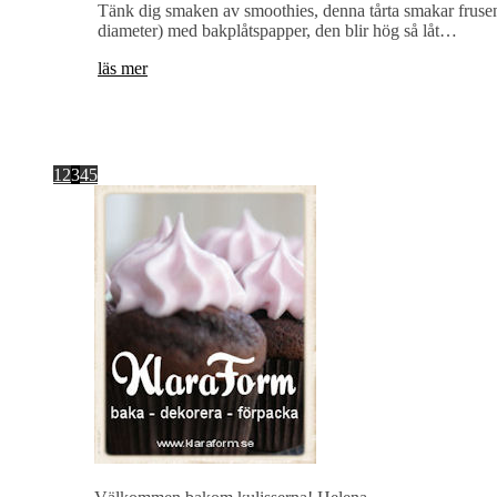
Tänk dig smaken av smoothies, denna tårta smakar frusen
diameter) med bakplåtspapper, den blir hög så låt…
läs mer
1
2
3
4
5