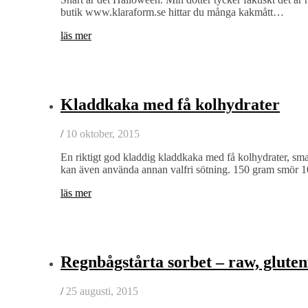
butik www.klaraform.se hittar du många kakmått…
läs mer
Kladdkaka med få kolhydrater
/
10 oktober, 2015
En riktigt god kladdig kladdkaka med få kolhydrater, s
kan även använda annan valfri sötning. 150 gram smör
läs mer
Regnbågstårta sorbet – raw, gluten
/
25 augusti, 2015