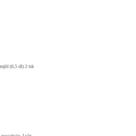
jöl (6,5 dl) 2 tsk
 pysselväg. I vår