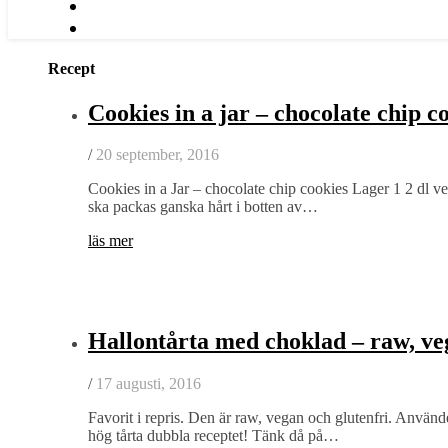
Recept
Cookies in a jar – chocolate chip c
/
20 september, 2016
Cookies in a Jar – chocolate chip cookies Lager 1 2 dl ve
ska packas ganska hårt i botten av…
läs mer
Hallontårta med choklad – raw, veg
/
17 augusti, 2016
Favorit i repris. Den är raw, vegan och glutenfri. Använ
hög tårta dubbla receptet! Tänk då på…