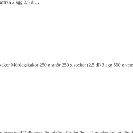
affran 2 ägg 2,5 dl…
akor Mördegskakor 250 g smör 250 g socker (2,5 dl) 3 ägg 500 g vetem
roligare med Halloween än julafton för det finns så mycket kul att göra i