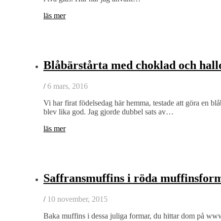
läs mer
Blåbärstårta med choklad och hallo
/
6 mars, 2016
Vi har firat födelsedag här hemma, testade att göra en blå
blev lika god. Jag gjorde dubbel sats av…
läs mer
Saffransmuffins i röda muffinsfor
/
10 november, 2015
Baka muffins i dessa juliga formar, du hittar dom på www