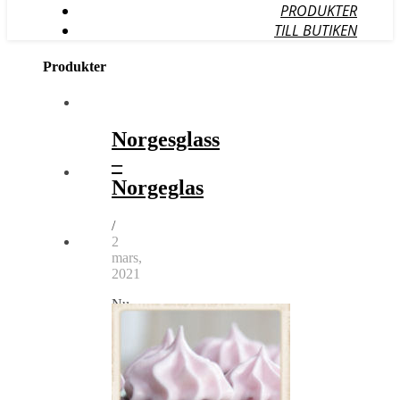
PRODUKTER
TILL BUTIKEN
Produkter
Norgesglass
–
Norgeglas
/
2
mars,
2021
Nu
har
vi
fått
in
de