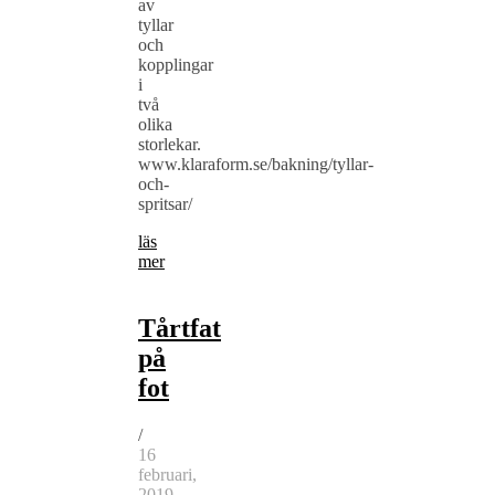
av
tyllar
och
kopplingar
i
två
olika
storlekar.
www.klaraform.se/bakning/tyllar-
och-
spritsar/
läs
mer
Tårtfat
på
fot
/
16
februari,
2019