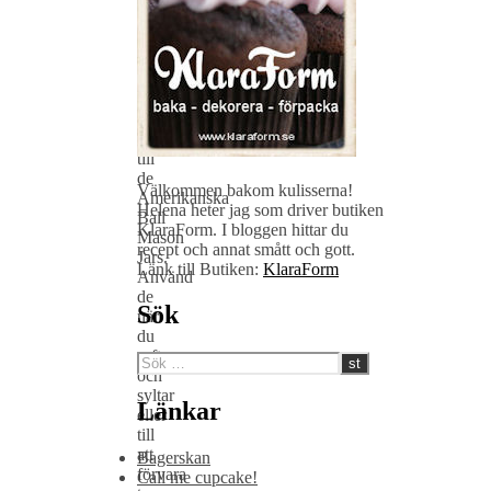
här
fina
Norgeglasen
(Norgesglass)
till
butiken!
Norges
motsvarighet
till
de
Välkommen bakom kulisserna!
Amerikanska
Helena heter jag som driver butiken
Ball
KlaraForm. I bloggen hittar du
Mason
recept och annat smått och gott.
Jars.
Länk till Butiken:
KlaraForm
Använd
de
Sök
när
du
saftar
och
syltar
Länkar
eller
till
att
Bagerskan
förvara
Call me cupcake!