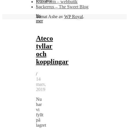
torrvaror
KlaraForm – webbutik
i…
Sockerrus – The Sweet Blog
läs
Temat Ashe av
WP Royal
.
mer
Ateco
tyllar
och
kopplingar
/
14
mars,
2019
Nu
har
vi
fyllt
på
lagret