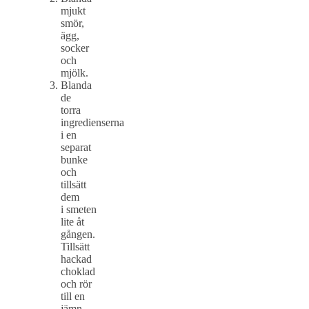
mjukt
smör,
ägg,
socker
och
mjölk.
Blanda
de
torra
ingredienserna
i en
separat
bunke
och
tillsätt
dem
i smeten
lite åt
gången.
Tillsätt
hackad
choklad
och rör
till en
jämn