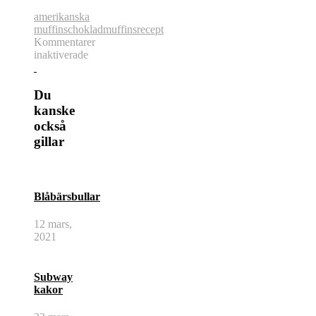
amerikanska
muffins
choklad
muffins
recept
Kommentarer
för
inaktiverade
Stora
Chokladmuffins
Du
kanske
också
gillar
Blåbärsbullar
12 mars,
2021
Subway
kakor