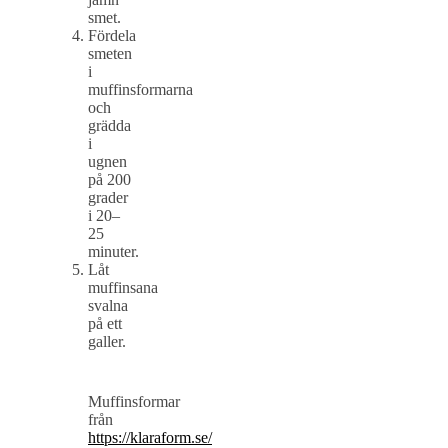
smet.
Fördela
smeten
i
muffinsformarna
och
grädda
i
ugnen
på 200
grader
i 20–
25
minuter.
Låt
muffinsana
svalna
på ett
galler.
Muffinsformar
från
https://klaraform.se/