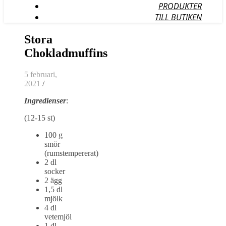
PRODUKTER
TILL BUTIKEN
Stora
Chokladmuffins
5 februari,
2021
/
Ingredienser
:
(12-15 st)
100 g
smör
(rumstempererat)
2 dl
socker
2 ägg
1,5 dl
mjölk
4 dl
vetemjöl
1 dl