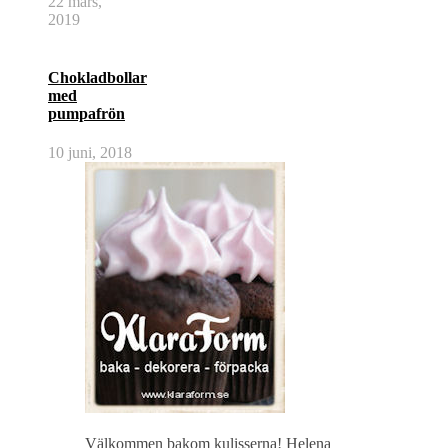
22 mars,
2019
Chokladbollar
med
pumpafrön
10 juni, 2018
Välkommen bakom kulisserna! Helena