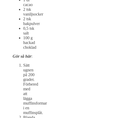
cacao
2 tsk
vaniljsocker
2 tsk
bakpulver
0,5 tsk
salt
100 g
hackad
choklad
Gör så här
:
Sätt
ugnen
på 200
grader.
Förbered
med
att
lägga
muffinsformar
i en
muffinsplåt.
Blanda