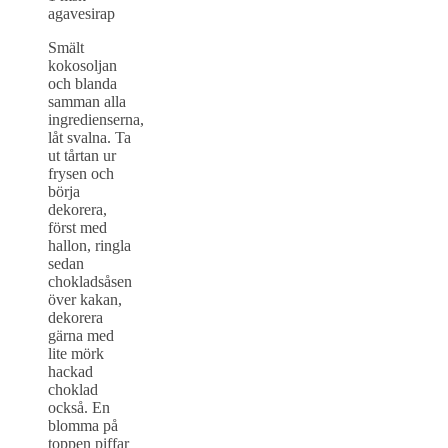
agavesirap
Smält
kokosoljan
och blanda
samman alla
ingredienserna,
låt svalna. Ta
ut tårtan ur
frysen och
börja
dekorera,
först med
hallon, ringla
sedan
chokladsåsen
över kakan,
dekorera
gärna med
lite mörk
hackad
choklad
också. En
blomma på
toppen piffar