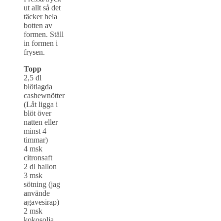
ut allt så det
täcker hela
botten av
formen. Ställ
in formen i
frysen.
Topp
2,5 dl
blötlagda
cashewnötter
(Låt ligga i
blöt över
natten eller
minst 4
timmar)
4 msk
citronsaft
2 dl hallon
3 msk
sötning (jag
använde
agavesirap)
2 msk
kokosolja