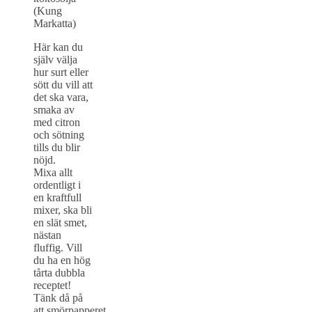
(Kung
Markatta)
Här kan du
själv välja
hur surt eller
sött du vill att
det ska vara,
smaka av
med citron
och sötning
tills du blir
nöjd.
Mixa allt
ordentligt i
en kraftfull
mixer, ska bli
en slät smet,
nästan
fluffig. Vill
du ha en hög
tårta dubbla
receptet!
Tänk då på
att smörpapperet