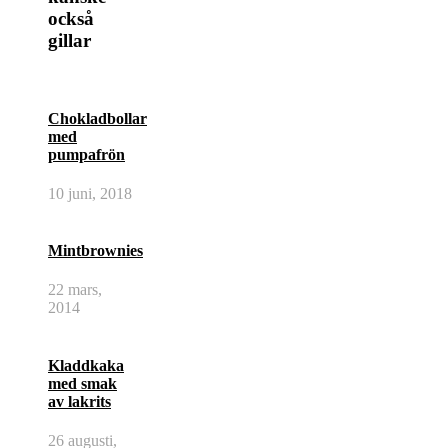
–
också
raw,
gillar
vegan,
glutenfri
Chokladbollar
med
pumpafrön
10 juni, 2018
Mintbrownies
22 mars,
2014
Kladdkaka
med smak
av lakrits
26 augusti,