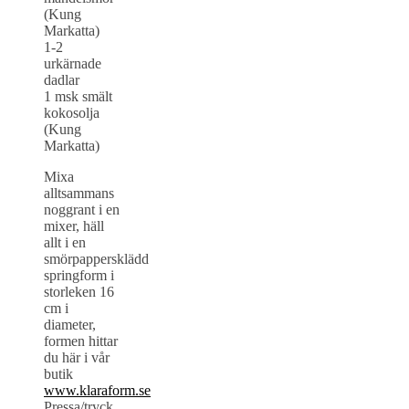
(Kung
Markatta)
1-2
urkärnade
dadlar
1 msk smält
kokosolja
(Kung
Markatta)
Mixa
alltsammans
noggrant i en
mixer, häll
allt i en
smörpappersklädd
springform i
storleken 16
cm i
diameter,
formen hittar
du här i vår
butik
www.klaraform.se
Pressa/tryck