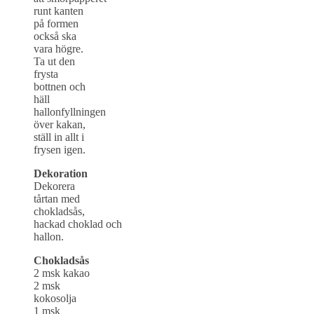
runt kanten
på formen
också ska
vara högre.
Ta ut den
frysta
bottnen och
häll
hallonfyllningen
över kakan,
ställ in allt i
frysen igen.
Dekoration
Dekorera
tårtan med
chokladsås,
hackad choklad och
hallon.
Chokladsås
2 msk kakao
2 msk
kokosolja
1 msk