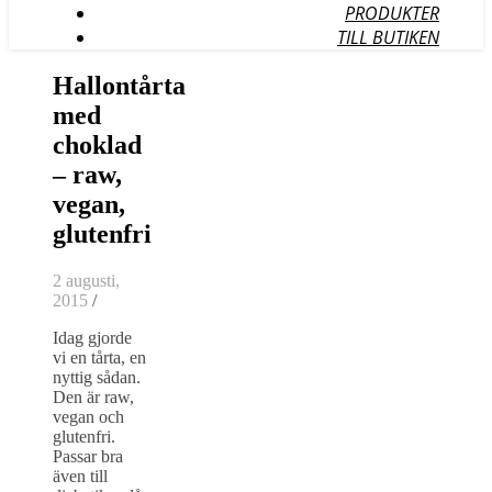
PRODUKTER
TILL BUTIKEN
Hallontårta
med
choklad
– raw,
vegan,
glutenfri
2 augusti,
2015
/
Idag gjorde
vi en tårta, en
nyttig sådan.
Den är raw,
vegan och
glutenfri.
Passar bra
även till