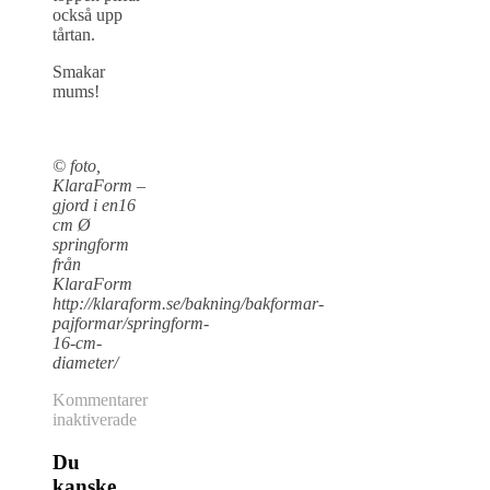
också upp
tårtan.
Smakar
mums!
© foto,
KlaraForm –
gjord i en16
cm Ø
springform
från
KlaraForm
http://klaraform.se/bakning/bakformar-
pajformar/springform-
16-cm-
diameter/
Kommentarer
för
inaktiverade
Hallontårta
med
Du
choklad
kanske