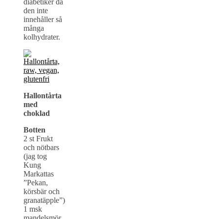
diabetiker då
den inte
innehåller så
många
kolhydrater.
Hallontårta
med
choklad
Botten
2 st Frukt
och nötbars
(jag tog
Kung
Markattas
”Pekan,
körsbär och
granatäpple”)
1 msk
mandelsmör