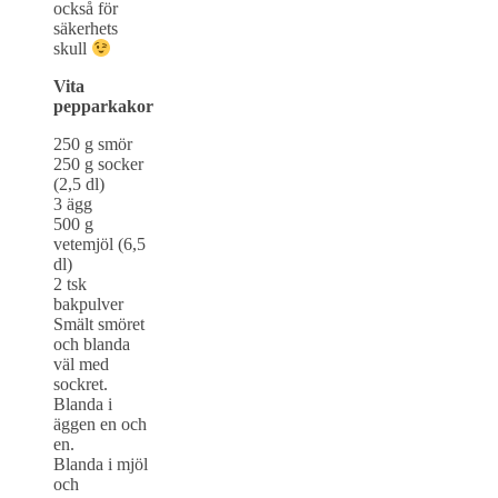
också för
säkerhets
skull
Vita
pepparkakor
250 g smör
250 g socker
(2,5 dl)
3 ägg
500 g
vetemjöl (6,5
dl)
2 tsk
bakpulver
Smält smöret
och blanda
väl med
sockret.
Blanda i
äggen en och
en.
Blanda i mjöl
och