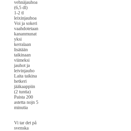
vehnäjauhoa
(6,5 dl)
1-2 tl
leixinjauhoa
Voi ja sokeri
vaahdotetaan
kananmunat
yksi
kerralaan
lisätään
taikinaan
viimeksi
jauhot ja
leivinjauho
Laita taikina
hetkeri
jääkaappiin
(2 tuntia)
Paista 200
astetta nojn 5
minutia
Vi tar det på
svenska