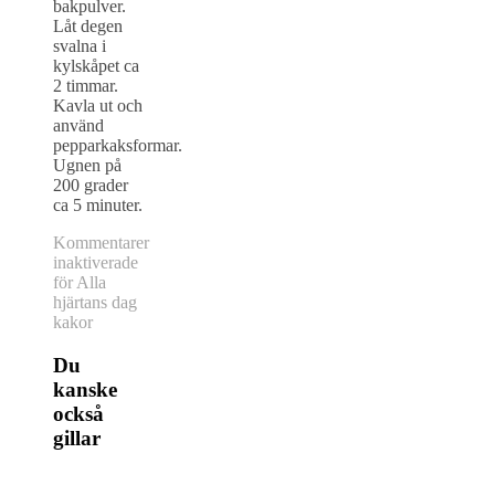
bakpulver.
Låt degen
svalna i
kylskåpet ca
2 timmar.
Kavla ut och
använd
pepparkaksformar.
Ugnen på
200 grader
ca 5 minuter.
Kommentarer
inaktiverade
för Alla
hjärtans dag
kakor
Du
kanske
också
gillar