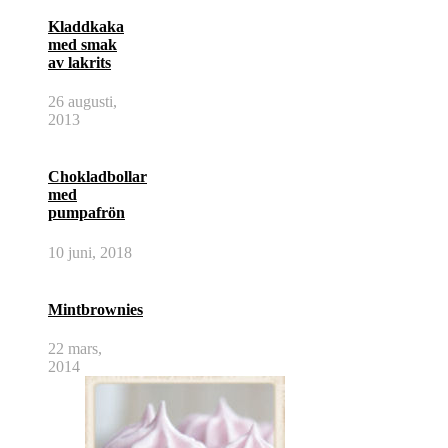
Kladdkaka
med smak
av lakrits
26 augusti,
2013
Chokladbollar
med
pumpafrön
10 juni, 2018
Mintbrownies
22 mars,
2014