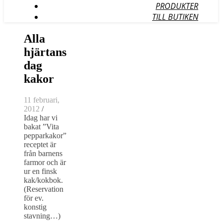
PRODUKTER
TILL BUTIKEN
Alla
hjärtans
dag
kakor
11 februari,
2012
/
Idag har vi
bakat ”Vita
pepparkakor”
receptet är
från barnens
farmor och är
ur en finsk
kak/kokbok.
(Reservation
för ev.
konstig
stavning…)