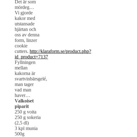
Det är som
mördeg…
Vi gjorde
kakor med
utstansade
hjärtan och
oss av denna
form, linzer
cookie
cutters.
http://klaraform.se/product.php?
id_product=7137
Fyllningen
mellan
kakorna är
svartvinbärsgelé,
man tager
vad man
haver…
Valkoiset
piparit
250 g voita
250 g sokeria
(2,5 dl)
3 kpl munia
500g