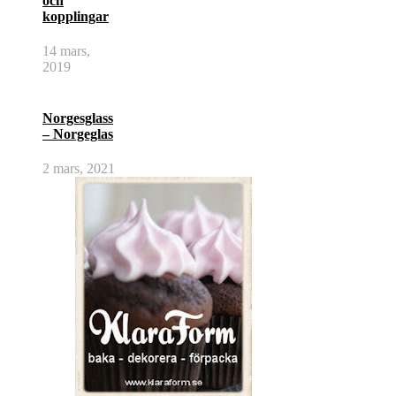
och
kopplingar
14 mars,
2019
Norgesglass
– Norgeglas
2 mars, 2021