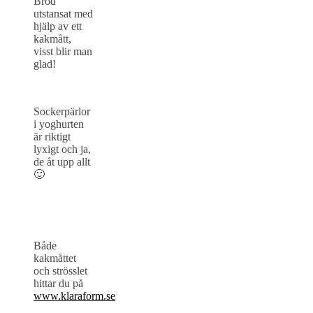
Bröd
utstansat med
hjälp av ett
kakmått,
visst blir man
glad!
Sockerpärlor
i yoghurten
är riktigt
lyxigt och ja,
de åt upp allt
🙂
Både
kakmåttet
och strösslet
hittar du på
www.klaraform.se