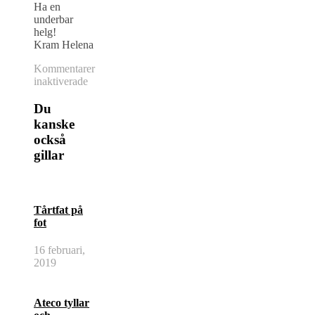
Ha en
underbar
helg!
Kram Helena
Kommentarer
för
inaktiverade
Glad
frukost!
Du
kanske
också
gillar
Tårtfat på
fot
16 februari,
2019
Ateco tyllar