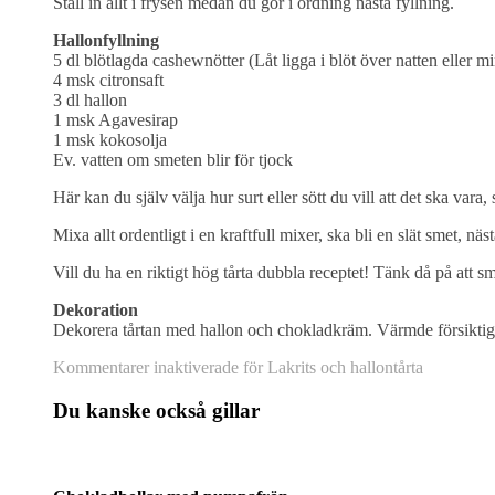
Ställ in allt i frysen medan du gör i ordning nästa fyllning.
Hallonfyllning
5 dl blötlagda cashewnötter (Låt ligga i blöt över natten eller m
4 msk citronsaft
3 dl hallon
1 msk Agavesirap
1 msk kokosolja
Ev. vatten om smeten blir för tjock
Här kan du själv välja hur surt eller sött du vill att det ska vara
Mixa allt ordentligt i en kraftfull mixer, ska bli en slät smet, näst
Vill du ha en riktigt hög tårta dubbla receptet! Tänk då på att
Dekoration
Dekorera tårtan med hallon och chokladkräm. Värmde försiktigt 
Kommentarer inaktiverade
för Lakrits och hallontårta
Du kanske också gillar