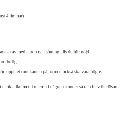
inst 4 timmar)
, smaka av med citron och sötning tills du blir nöjd.
an fluffig.
 smörpapperet runt kanten på formen också ska vara högre.
chokladkrämen i micron i några sekunder så den blev lite lösare.