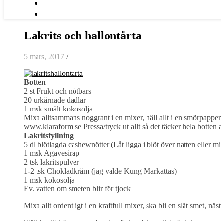
Lakrits och hallontårta
5 mars, 2017
/
Botten
2 st Frukt och nötbars
20 urkärnade dadlar
1 msk smält kokosolja
Mixa alltsammans noggrant i en mixer, häll allt i en smörpappers
www.klaraform.se Pressa/tryck ut allt så det täcker hela botten a
Lakritsfyllning
5 dl blötlagda cashewnötter (Låt ligga i blöt över natten eller m
1 msk Agavesirap
2 tsk lakritspulver
1-2 tsk Chokladkräm (jag valde Kung Markattas)
1 msk kokosolja
Ev. vatten om smeten blir för tjock
Mixa allt ordentligt i en kraftfull mixer, ska bli en slät smet, näst