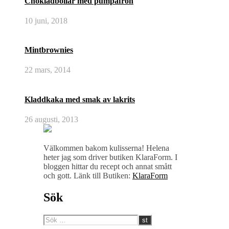
Chokladbollar med pumpafrön
10 juni, 2018
Mintbrownies
22 mars, 2014
Kladdkaka med smak av lakrits
26 augusti, 2013
Välkommen bakom kulisserna! Helena
heter jag som driver butiken KlaraForm. I
bloggen hittar du recept och annat smått
och gott. Länk till Butiken:
KlaraForm
Sök