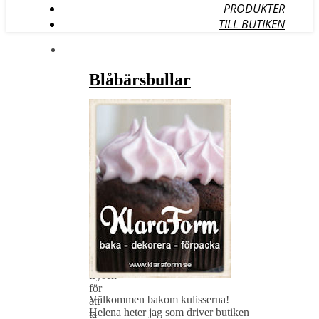
PRODUKTER
TILL BUTIKEN
Blåbärsbullar
/
12
mars,
2021
Bullar
är
det
perfekta
fikabrödet
att
ha
i
frysen
för
Välkommen bakom kulisserna!
att
Helena heter jag som driver butiken
ta