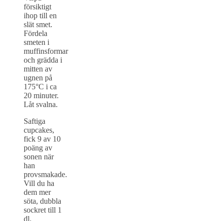
försiktigt
ihop till en
slät smet.
Fördela
smeten i
muffinsformar
och grädda i
mitten av
ugnen på
175°C i ca
20 minuter.
Låt svalna.
Saftiga
cupcakes,
fick 9 av 10
poäng av
sonen när
han
provsmakade.
Vill du ha
dem mer
söta, dubbla
sockret till 1
dl.