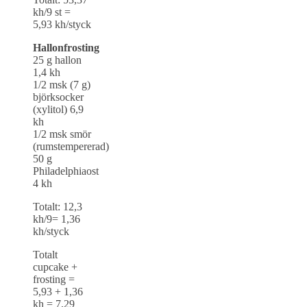
kh/9 st =
5,93 kh/styck
Hallonfrosting
25 g hallon
1,4 kh
1/2 msk (7 g)
björksocker
(xylitol) 6,9
kh
1/2 msk smör
(rumstempererad)
50 g
Philadelphiaost
4 kh
Totalt: 12,3
kh/9= 1,36
kh/styck
Totalt
cupcake +
frosting =
5,93 + 1,36
kh = 7,29