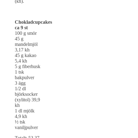
(kh).
Chokladcupcakes
ca 9 st
100 g smör
45 g
mandelmjöl
3,17 kh
45 g kakao
5,4 kh
5 g fiberhusk
1 tsk
bakpulver
3 ägg
1/2 dl
björksocker
(xylitol) 39,9
kh
1 dl mjölk
4,9 kh
½ tsk
vaniljpulver
Totalt: 53,37