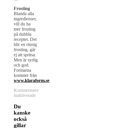
Frosting
Blanda alla
ingredienser,
vill du ha
mer frosting
på dubbla
receptet. Det
blir en rinnig
frosting, går
ej att spritsa.
Men är syrlig
och god.
Formarna
kommer från
www.klaraform.se
Kommentarer
för
inaktiverade
Saftiga
cupcakes
Du
–
kanske
choklad
också
och
gillar
hallon