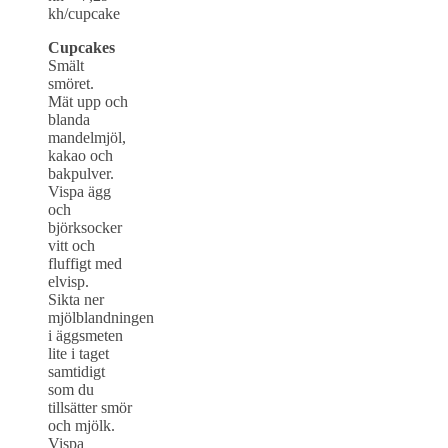
kh/cupcake
Cupcakes
Smält
smöret.
Mät upp och
blanda
mandelmjöl,
kakao och
bakpulver.
Vispa ägg
och
björksocker
vitt och
fluffigt med
elvisp.
Sikta ner
mjölblandningen
i äggsmeten
lite i taget
samtidigt
som du
tillsätter smör
och mjölk.
Vispa