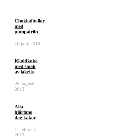
Chokladbollar
med
pumpafrön
10 juni, 2018
Kladdkaka
med smak
av lakrits
26 augusti,
2013
Alla
hjärtans
dag kakor
11 februari,
2012